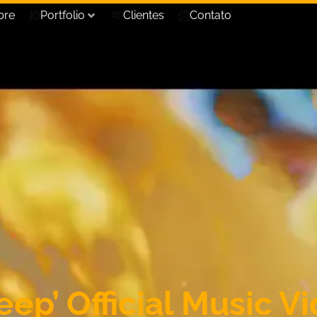
bre
Portfolio
Clientes
Contato
eep’ Official Music V