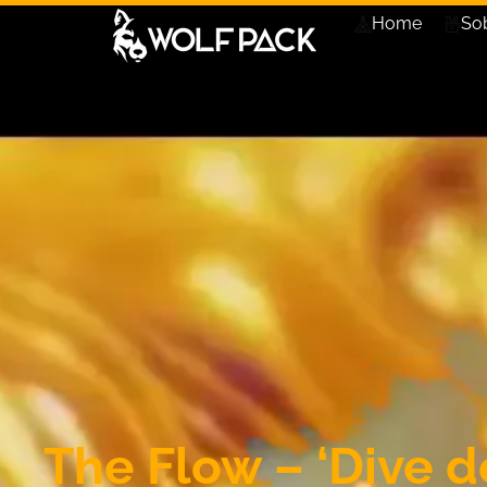
Home
So
The Flow – ‘Dive d